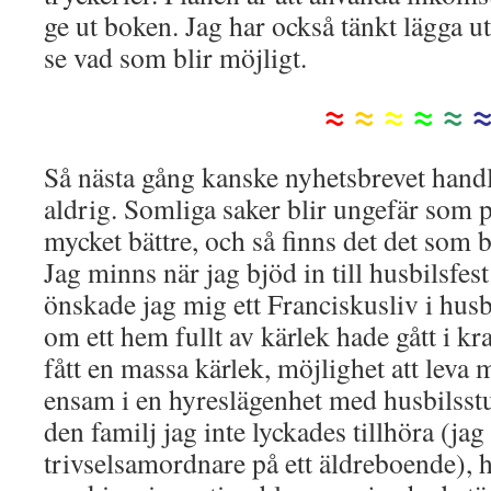
ge ut boken. Jag har också tänkt lägga u
se vad som blir möjligt.
≈
≈
≈
≈
≈
Så nästa gång kanske nyhetsbrevet hand
aldrig. Somliga saker blir ungefär som p
mycket bättre, och så finns det det som b
Jag minns när jag bjöd in till husbilsfes
önskade jag mig ett Franciskusliv i hus
om ett hem fullt av kärlek hade gått i kra
fått en massa kärlek, möjlighet att leva 
ensam i en hyreslägenhet med husbilsst
den familj jag inte lyckades tillhöra (ja
trivselsamordnare på ett äldreboende), 