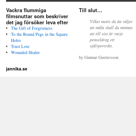
Vackra flummiga
Till slut…
filmsnuttar som beskriver
det jag försöker leva efter
Vilket motiv du än väljer
att måla skall du minnas
The Gift of Forgiveness
att till sist är varje
To the Round Pegs in the Square
penseldrag ett
Holes
självporträtt.
Trust Love
Wounded Healer
by Gunnar Gustavsson
jannika.se