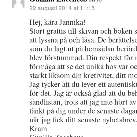
22 augusti 2014 at 11:15
Hej, kära Jannika!
Stort grattis till skivan och boken
att lyssna på och läsa. De berätte
som du lagt ut på hemsidan berörde
blev förstummad. Din respekt för
förmåga att se det unika hos var o
starkt liksom din kretivitet, ditt mo
Jag tycker att du lever ett autentis
för det. Jag är också glad att du be
sändlistan, trots att jag inte hört a
tänkt på dig under de senaste daga
när jag fick ditt senaste nyhetsbrev
Kram