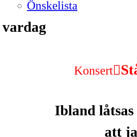
Önskelista
vardag
St

Konsert
Ibland låtsas
att j