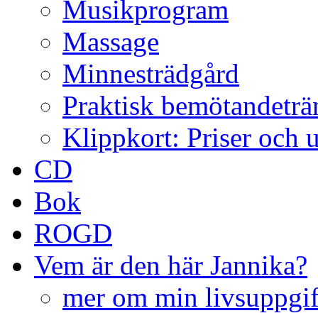
Musikprogram
Massage
Minnesträdgård
Praktisk bemötandeträ
Klippkort: Priser och 
CD
Bok
ROGD
Vem är den här Jannika?
mer om min livsuppgif