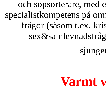
och sopsorterare, med 
specialistkompetens på om
frågor (såsom t.ex. kri
sex&samlevnadsfrågor
sjunge
Varmt 