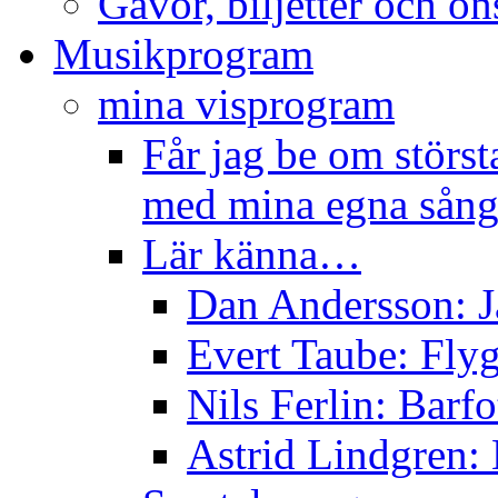
Gåvor, biljetter och ön
Musikprogram
mina visprogram
Får jag be om störst
med mina egna sång
Lär känna…
Dan Andersson: J
Evert Taube: Flyg
Nils Ferlin: Barfo
Astrid Lindgren: