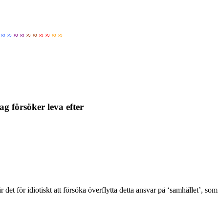
≈ ≈
≈ ≈
≈ ≈
≈ ≈
≈ ≈
g försöker leva efter
det för idiotiskt att försöka överflytta detta ansvar på ‘samhället’, som 