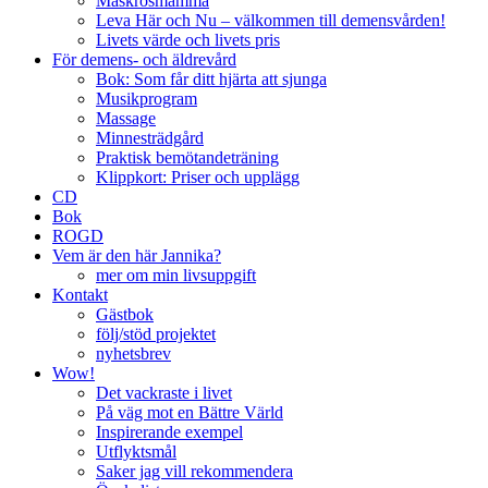
Maskrosmamma
Leva Här och Nu – välkommen till demensvården!
Livets värde och livets pris
För demens- och äldrevård
Bok: Som får ditt hjärta att sjunga
Musikprogram
Massage
Minnesträdgård
Praktisk bemötandeträning
Klippkort: Priser och upplägg
CD
Bok
ROGD
Vem är den här Jannika?
mer om min livsuppgift
Kontakt
Gästbok
följ/stöd projektet
nyhetsbrev
Wow!
Det vackraste i livet
På väg mot en Bättre Värld
Inspirerande exempel
Utflyktsmål
Saker jag vill rekommendera