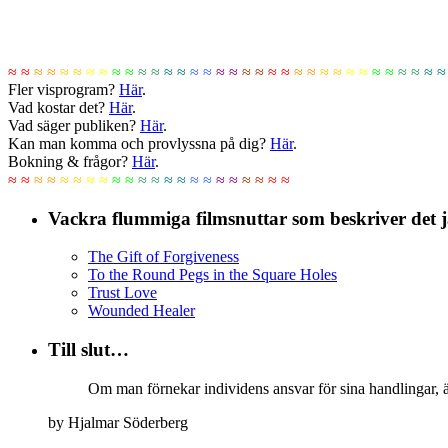
≈ ≈
≈ ≈
≈ ≈
≈ ≈
≈ ≈
≈ ≈
≈ ≈
≈ ≈
≈ ≈
≈ ≈
≈ ≈
≈ ≈
≈ ≈
≈ ≈
≈ ≈
≈ ≈
≈ ≈
Fler visprogram?
Här
.
Vad kostar det?
Här
.
Vad säger publiken?
Här
.
Kan man komma och provlyssna på dig?
Här
.
Bokning & frågor?
Här
.
≈ ≈
≈ ≈
≈ ≈
≈ ≈
≈ ≈
≈ ≈
≈ ≈
≈ ≈
≈ ≈
≈ ≈
≈ ≈
Vackra flummiga filmsnuttar som beskriver det ja
The Gift of Forgiveness
To the Round Pegs in the Square Holes
Trust Love
Wounded Healer
Till slut…
Om man förnekar individens ansvar för sina handlingar, är 
by Hjalmar Söderberg