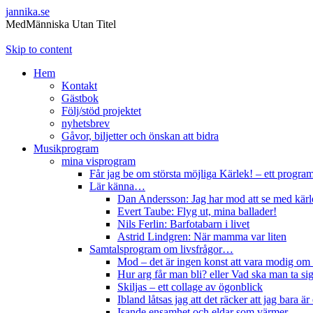
jannika.se
MedMänniska Utan Titel
Skip to content
Hem
Kontakt
Gästbok
Följ/stöd projektet
nyhetsbrev
Gåvor, biljetter och önskan att bidra
Musikprogram
mina visprogram
Får jag be om största möjliga Kärlek! – ett progr
Lär känna…
Dan Andersson: Jag har mod att se med kärl
Evert Taube: Flyg ut, mina ballader!
Nils Ferlin: Barfotabarn i livet
Astrid Lindgren: När mamma var liten
Samtalsprogram om livsfrågor…
Mod – det är ingen konst att vara modig om 
Hur arg får man bli? eller Vad ska man ta sig 
Skiljas – ett collage av ögonblick
Ibland låtsas jag att det räcker att jag bara 
Isande ensamhet och eldar som värmer