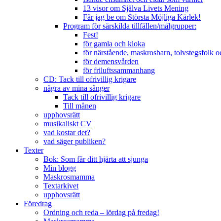
13 visor om Själva Livets Mening
Får jag be om Största Möjliga Kärlek!
Program för särskilda tillfällen/målgrupper:
Fest!
för gamla och kloka
för närstående, maskrosbarn, tolvstegsfolk 
för demensvården
för friluftssammanhang
CD: Tack till ofrivillig krigare
några av mina sånger
Tack till ofrivillig krigare
Till månen
upphovsrätt
musikaliskt CV
vad kostar det?
vad säger publiken?
Texter
Bok: Som får ditt hjärta att sjunga
Min blogg
Maskrosmamma
Textarkivet
upphovsrätt
Föredrag
Ordning och reda – lördag på fredag!