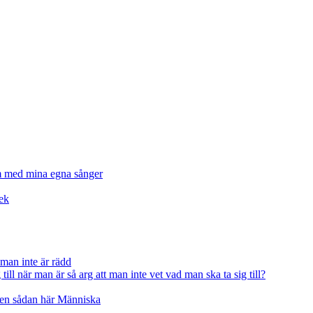
am med mina egna sånger
ek
man inte är rädd
till när man är så arg att man inte vet vad man ska ta sig till?
är en sådan här Människa