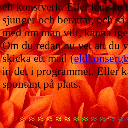
ett konstverk. Eller kanske i
sjunger och berättar, och så
med om man vill, känna igen
Om du redan nu vet att du v
skicka ett mail (
eldkonsert@
in det i programmet. Eller kä
spontant på plats.
≈ ≈
≈ ≈
≈ ≈
≈ ≈
≈ ≈
≈ ≈
≈ ≈