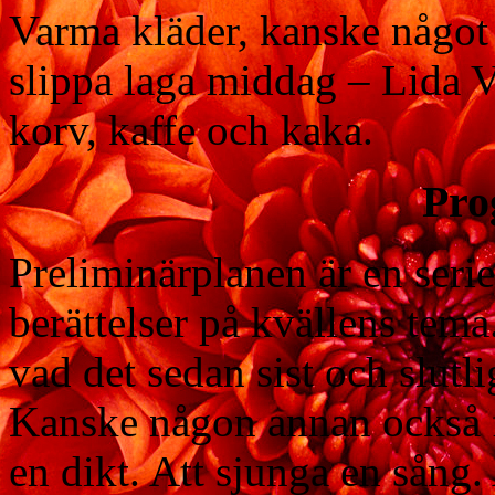
Varma kläder, kanske något a
slippa laga middag – Lida V
korv, kaffe och kaka.
Pro
Preliminärplanen är en serie
berättelser på kvällens tem
vad det sedan sist och slutl
Kanske någon annan också får
en dikt. Att sjunga en sång.