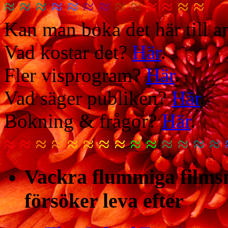
≈
≈ ≈
≈ ≈
≈ ≈
≈ ≈
≈ ≈
≈ ≈
Kan man boka det här till
Vad kostar det?
Här
.
Fler visprogram?
Här
.
Vad säger publiken?
Här
.
Bokning & frågor?
Här
.
≈ ≈
≈ ≈
≈ ≈
≈ ≈
≈ ≈
≈ ≈
≈ ≈
Vackra flummiga filmsn
försöker leva efter