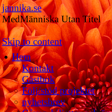
jannika.se
MedMänniska Utan Titel
Skip to content
Hem
Kontakt
Gästbok
Följ/stöd projektet
nyhetsbrev