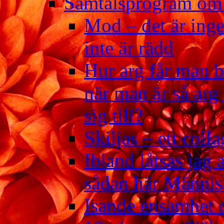
Samtalsprogram om
Mod – det är ing
inte är rädd
Hur arg får man bl
när man är så arg
sig till?
Skiljas – ett coll
Ibland låtsas jag a
sådan här Männis
Isande ensamhet 