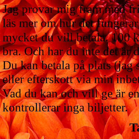
Jag provar mig fram med friv
läs mer om hur det funger
mycket du vill betala. 100 k
bra. Och har du inte det ä
Du kan betala på plats (jag s
eller efterskott via min in
Vad du kan och vill ge är e
kontrollerar inga biljetter.
T