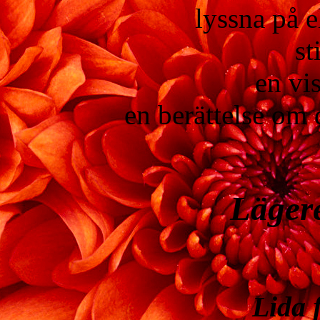
lyssna på 
st
en vis
en berättelse om 
Lägere
Lida 