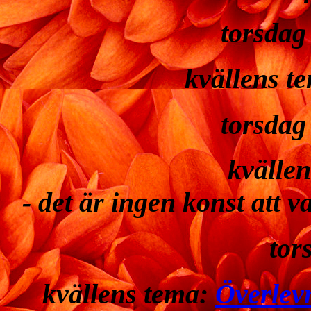
torsdag
kvällens t
torsdag
kvälle
- det är ingen konst att
tor
kvällens tema:
Överlev