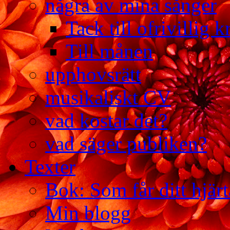
några av mina sånger
Tack till ofrivillig k
Till månen
upphovsrätt
musikaliskt CV
vad kostar det?
vad säger publiken?
Texter
Bok: Som får ditt hjärt
Min blogg