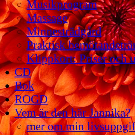
Musikprogram
Massage
Minnesträdgård
Praktisk bemötandeträ
Klippkort: Priser och 
CD
Bok
ROGD
Vem är den här Jannika?
mer om min livsuppgif