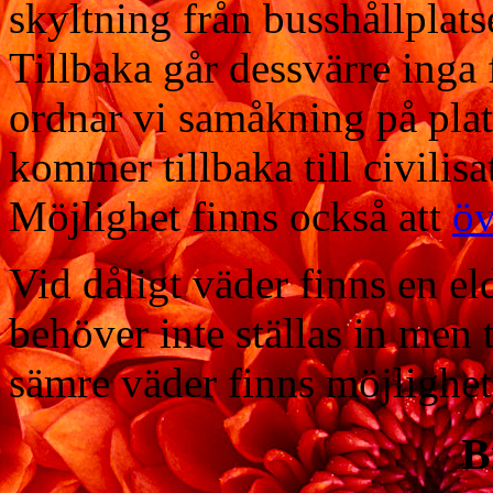
skyltning från busshållplats
Tillbaka går dessvärre inga f
ordnar vi samåkning på plats
kommer tillbaka till civilis
Möjlighet finns också att
öv
Vid dåligt väder finns en el
behöver inte ställas in men
sämre väder finns möjlighet
B