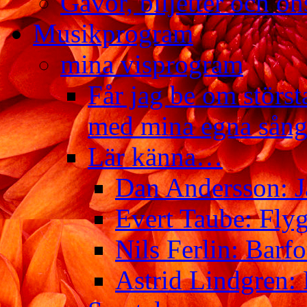
Gåvor, biljetter och ön
Musikprogram
mina visprogram
Får jag be om störst
med mina egna sång
Lär känna…
Dan Andersson: J
Evert Taube: Flyg
Nils Ferlin: Barfo
Astrid Lindgren: