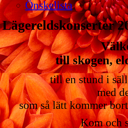
Önskelista
Lägereldskonserter 2
Välk
till skogen, e
till en stund i sä
med de
som så lätt kommer bort
Kom och si