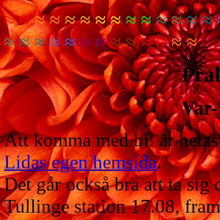
≈ ≈
≈ ≈
≈ ≈
≈ ≈
≈ ≈
≈ ≈
≈ ≈
≈
≈ ≈
≈ ≈
≈ ≈
≈ ≈
≈ ≈
≈ ≈
Prak
Var
Att komma med bil är hetast
Lidas egen hemsida
.
Det går också bra att ta sig
Tullinge station 17.08, fra