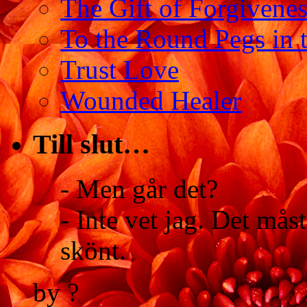
The Gift of Forgivenes
To the Round Pegs in 
Trust Love
Wounded Healer
Till slut…
- Men går det?
- Inte vet jag. Det måst
skönt.
by ?