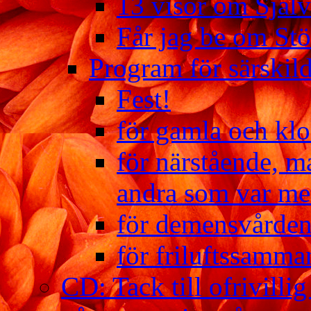
13 visor om Själ
Får jag be om Stö
Program för särskild
Fest!
för gamla och kl
för närstående, m
andra som var me
för demensvårde
för friluftssamm
CD: Tack till ofrivillig