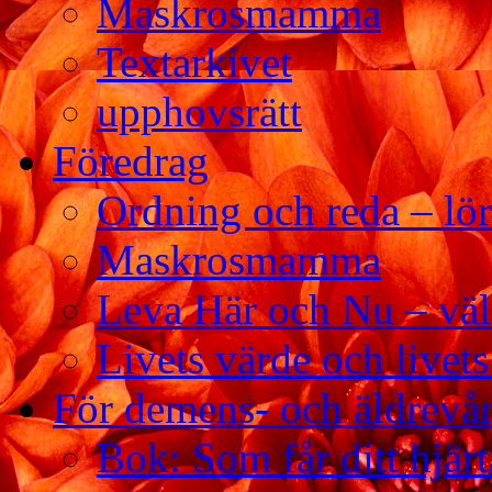
Maskrosmamma
Textarkivet
upphovsrätt
Föredrag
Ordning och reda – lör
Maskrosmamma
Leva Här och Nu – vä
Livets värde och livets
För demens- och äldrevå
Bok: Som får ditt hjärt