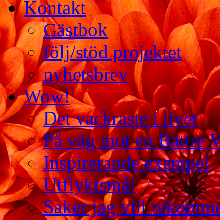
Kontakt
Gästbok
följ/stöd projektet
nyhetsbrev
Wow!
Det vackraste i livet
På väg mot en Bättre 
Inspirerande exempel
Utflyktsmål
Saker jag vill rekomm