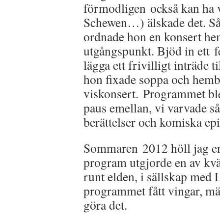
förmodligen också kan ha va
Schewen…) älskade det. Så 
ordnade hon en konsert he
utgångspunkt. Bjöd in ett f
lägga ett frivilligt inträde
hon fixade soppa och hemba
viskonsert. Programmet bl
paus emellan, vi varvade s
berättelser och komiska epi
Sommaren 2012 höll jag en 
program utgjorde en av kvä
runt elden, i sällskap med 
programmet fått vingar, män
göra det.