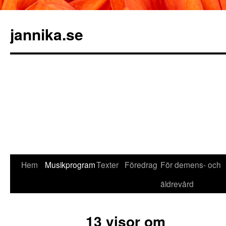
jannika.se
Hem
Musikprogram
Texter
Föredrag
För demens- och
äldrevård
13 visor om