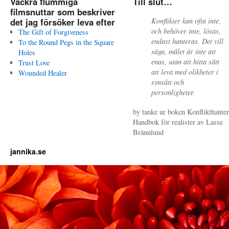
Vackra flummiga
Till slut…
filmsnuttar som beskriver
det jag försöker leva efter
Konflikter kan ofta inte,
och behöver inte, lösas,
The Gift of Forgiveness
endast hanteras. Det vill
To the Round Pegs in the Square
säga, målet är inte att
Holes
enas, utan att hitta sätt
Trust Love
att leva med olikheter i
Wounded Healer
synsätt och
personligheter.
by tanke ur boken Konflikthanter
Handbok för realister av Lasse
Brännlund
jannika.se