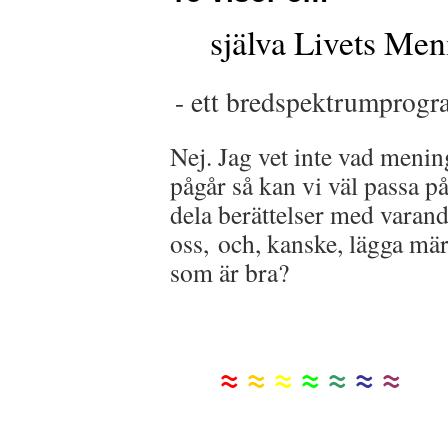
själva Livets Men
- ett bredspektrumprogr
Nej. Jag vet inte vad meni
pågår så kan vi väl passa p
dela berättelser med varandr
oss, och, kanske, lägga mär
som är bra?
≈
≈
≈
≈
≈
≈
≈